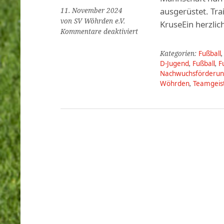
ausgerüstet. Tr
11. November 2024
von SV Wöhrden e.V.
KruseEin herzli
für
Kommentare deaktiviert
Neue
Trikots
Kategorien:
Fußball
und
D-Jugend
,
Fußball
,
F
Trainingsanzüge
Nachwuchsförderu
für
Wöhrden
,
Teamgeis
die
D-
Jugend
des
SV
Wöhrden!