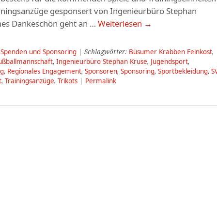
ainingsanzüge gesponsert von Ingenieurbüro Stephan
ches Dankeschön geht an …
Weiterlesen
→
,
Spenden und Sponsoring
| Schlagwörter:
Büsumer Krabben Feinkost
,
ußballmannschaft
,
Ingenieurbüro Stephan Kruse
,
Jugendsport
,
ng
,
Regionales Engagement
,
Sponsoren
,
Sponsoring
,
Sportbekleidung
,
S
t
,
Trainingsanzüge
,
Trikots
|
Permalink