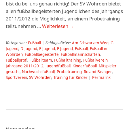
bist du bei uns genau richtig! Der SV Wöhrden bietet
allen fußballbegeisterten Jugendlichen des Jahrgangs
2011/2012 die Möglichkeit, an einem Probetraining
teilzunehmen …
Weiterlesen
→
Kategorien:
Fußball
| Schlagwörter:
Am Schwarzen Weg
,
C-
Jugend
,
D-Jugend
,
E-Jugend
,
F-Jugend
,
Fußball
,
Fußball in
Wöhrden
,
Fußballbegeisterte
,
Fußballmannschaften
,
Fußballprofi
,
Fußballteam
,
Fußballtraining
,
Fußballverein
,
Jahrgang 2011/2012
,
Jugendfußball
,
Kinderfußball
,
Mitspieler
gesucht
,
Nachwuchsfußball
,
Probetraining
,
Roland Bisinger
,
Sportverein
,
SV Wöhrden
,
Training für Kinder
|
Permalink