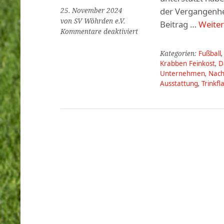
der Vergangenhei
25. November 2024
von SV Wöhrden e.V.
Beitrag …
Weite
für
Kommentare deaktiviert
Kontinuierliche
Unterstützung
Kategorien:
Fußball
für
Krabben Feinkost
,
D
den
Unternehmen
,
Nach
SV
Ausstattung
,
Trinkfl
Wöhrden