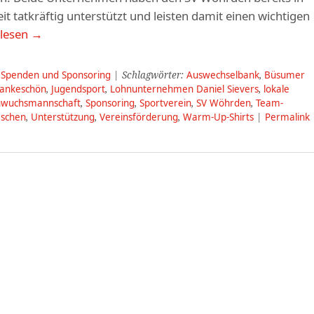
t tatkräftig unterstützt und leisten damit einen wichtigen
rlesen
→
,
Spenden und Sponsoring
| Schlagwörter:
Auswechselbank
,
Büsumer
ankeschön
,
Jugendsport
,
Lohnunternehmen Daniel Sievers
,
lokale
wuchsmannschaft
,
Sponsoring
,
Sportverein
,
SV Wöhrden
,
Team-
aschen
,
Unterstützung
,
Vereinsförderung
,
Warm-Up-Shirts
|
Permalink