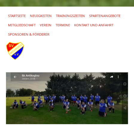
STARTSEITE
NEUIGKEITEN
TRAININGSZEITEN
SPARTENANGEBOTE
MITGLIEDSCHAFT
VEREIN
TERMINE
KONTAKT UND ANFAHRT
SPONSOREN & FÖRDERER